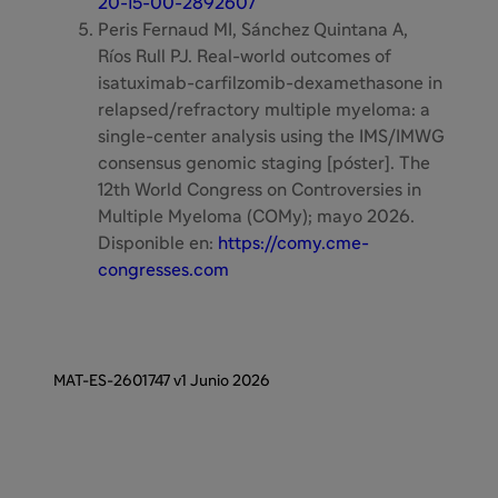
20-15-00-2892607
Peris Fernaud MI, Sánchez Quintana A,
Ríos Rull PJ. Real-world outcomes of
isatuximab-carfilzomib-dexamethasone in
relapsed/refractory multiple myeloma: a
single-center analysis using the IMS/IMWG
consensus genomic staging [póster]. The
12th World Congress on Controversies in
Multiple Myeloma (COMy); mayo 2026.
Disponible en:
https://comy.cme-
congresses.com
MAT-ES-2601747 v1 Junio 2026