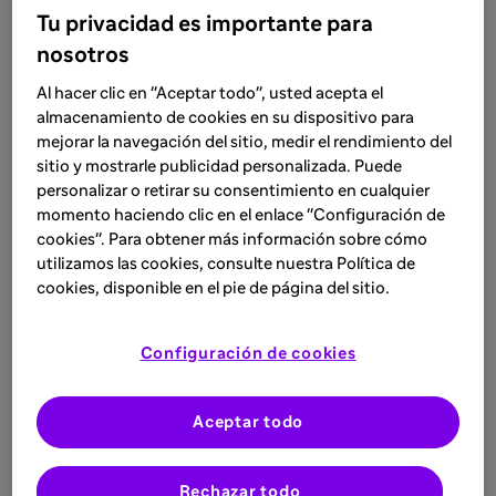
Tu privacidad es importante para
nosotros
Resultados en vida real con
IsaKd en Canarias
Al hacer clic en "Aceptar todo", usted acepta el
almacenamiento de cookies en su dispositivo para
mejorar la navegación del sitio, medir el rendimiento del
sitio y mostrarle publicidad personalizada. Puede
personalizar o retirar su consentimiento en cualquier
momento haciendo clic en el enlace "Configuración de
cookies". Para obtener más información sobre cómo
utilizamos las cookies, consulte nuestra Política de
cookies, disponible en el pie de página del sitio.
Descarga el material
Configuración de cookies
Conoce los resultados de este análisis en
Aceptar todo
práctica clínica real en pacientes con mieloma
múltiple en recaída, siendo el 93% refractarios
a lenalidomida, y tratados con Isa-Kd en un
Rechazar todo