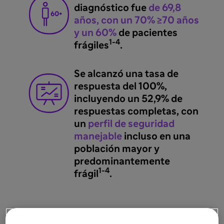
diagnóstico fue
de 69,8
años, con un 70% ≥70 años
y un 60%
de pacientes
1-4
frágiles
.
Se alcanzó una tasa de
respuesta del 100%,
incluyendo un 52,9% de
respuestas completas, con
un
perfil de seguridad
manejable
incluso en una
población mayor y
predominantemente
1-4
frágil
.