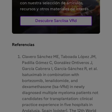
con nuestra selección de artículos,
recursos y otros materiales de interés.
Descubre Sarclisa VRd
Referencias
Clavero Sánchez ME, Taboada López JM,
Padilla Gómez C, González Ontiveros J,
García Cabrera I, García-Sánchez R, et al.
Isatuximab in combination with
bortezomib, lenalidomide, and
dexamethasone (Isa-VRd) in newly
diagnosed multiple myeloma patients not
candidates for transplantation: clinical
practice experience in five hospitals in
Andalusia, Spain [póster]. The 12th World