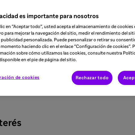
Benefíciate de información clí
formaciones certificadas, recu
vacidad es importante para nosotros
online y mucho más. Todo lo q
clic en "Aceptar todo", usted acepta el almacenamiento de cookies 
tu práctica diaria con pacient
vo para mejorar la navegación del sitio, medir el rendimiento del siti
QUIERO SABER MÁS
 publicidad personalizada. Puede personalizar o retirar su consent
 momento haciendo clic en el enlace "Configuración de cookies". 
mación sobre cómo utilizamos las cookies, consulte nuestra Políti
isponible en el pie de página del sitio.
ración de cookies
Rechazar todo
Acep
terés