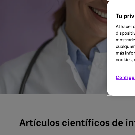
Tu pri
Al hacer 
dispositi
mostrarle
cualquier
más infor
cookies, d
Configu
Artículos científicos de in