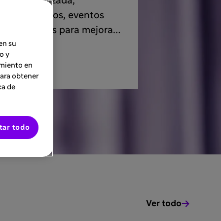
nica actualizada,
rsos prácticos, eventos
ue necesitas para mejorar
en su
es.
o y
imiento en
Para obtener
ca de
tar todo
Ver todo