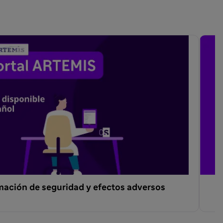
rmación de seguridad y efectos adversos
F
m