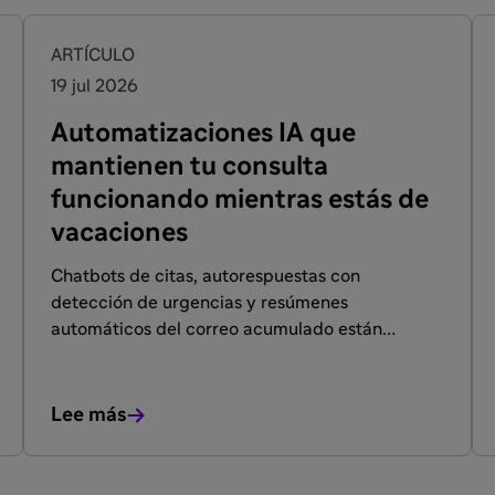
ARTÍCULO
19 jul 2026
Automatizaciones IA que
mantienen tu consulta
funcionando mientras estás de
vacaciones
Chatbots de citas, autorespuestas con
detección de urgencias y resúmenes
automáticos del correo acumulado están
cambiando la forma en que los profesionales
sanitarios afrontan el periodo vacacional.
Repasamos las soluciones más adoptadas en
Lee más
España en 2026 y el marco normativo, la
eIASNS, el Reglamento Europeo de IA y el RGPD,
que debe cumplir cualquier automatización que