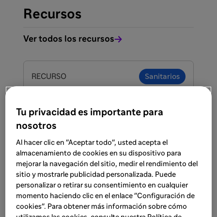
Recursos
Ver todos los recursos
RECURSO
Sanitarios
20 oct 2025
Solicita la visita de un delegado
Tu privacidad es importante para
para recibir más información
nosotros
sobre Fabry
Al hacer clic en "Aceptar todo", usted acepta el
almacenamiento de cookies en su dispositivo para
Lee más
mejorar la navegación del sitio, medir el rendimiento del
sitio y mostrarle publicidad personalizada. Puede
personalizar o retirar su consentimiento en cualquier
momento haciendo clic en el enlace "Configuración de
RECURSO
Sanitarios
cookies". Para obtener más información sobre cómo