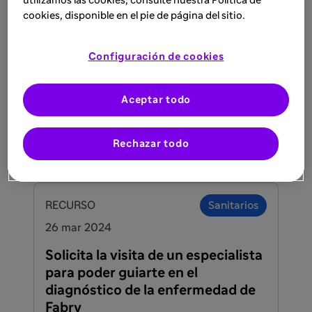
utilizamos las cookies, consulte nuestra Política de
30 may 2024
cookies, disponible en el pie de página del sitio.
Solicite un Test de Gota de Sangre
Seca (test DBS)
Configuración de cookies
Para solicitar una tarjeta de Gota de
Sangre Seca (DBS) haz click en el siguiente
Aceptar todo
botón
Lee más
Rechazar todo
RECURSO
Sanitarios
26 mar 2024
Solicita la visita de un especialista
para poder guiarte en el
diagnóstico de la enfermedad de
Fabry