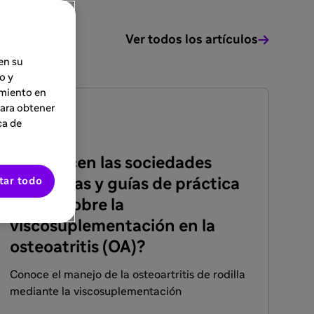
Ver todos los artículos
en su
o y
imiento en
FACULTADOS PARA PRESCRIBIR O DISPENSAR
Para obtener
ARTÍCULO
ca de
13 jun 2024
¿Qué dicen las sociedades
tar todo
científicas y guías de práctica
clínica sobre la
viscosuplementación en la
osteoatritis (OA)?
Conoce el manejo de la osteoartritis de rodilla
mediante la viscosuplementación