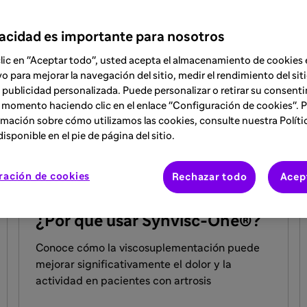
vacidad es importante para nosotros
clic en "Aceptar todo", usted acepta el almacenamiento de cookies 
vo para mejorar la navegación del sitio, medir el rendimiento del siti
 publicidad personalizada. Puede personalizar o retirar su consent
 momento haciendo clic en el enlace "Configuración de cookies". 
ARTÍCULO
mación sobre cómo utilizamos las cookies, consulte nuestra Políti
13 jun 2024
isponible en el pie de página del sitio.
Beneficios que aporta la
ración de cookies
viscosuplementación al
Rechazar todo
Acep
tratamiento de los pacientes
¿Por qué usar Synvisc-One®?
Conoce cómo la viscosuplementación puede
mejorar significativamente el dolor y la
actividad en pacientes con artrosis