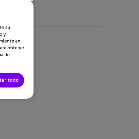
en su
o y
imiento en
Para obtener
ca de
tar todo