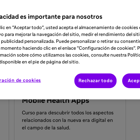
vacidad es importante para nosotros
Formación
clic en "Aceptar todo", usted acepta el almacenamiento de cookies 
vo para mejorar la navegación del sitio, medir el rendimiento del siti
 publicidad personalizada. Puede personalizar o retirar su consent
es
 momento haciendo clic en el enlace "Configuración de cookies". 
mación sobre cómo utilizamos las cookies, consulte nuestra Políti
isponible en el pie de página del sitio.
FORMACIÓN
ración de cookies
Rechazar todo
Acep
7 may 2024
Mobile Health Apps
Curso para descubrir todos los aspectos
relacionados con la nueva era digital en
el campo de la salud.