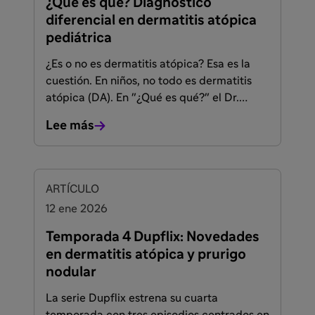
¿Qué es qué? Diagnóstico
diferencial en dermatitis atópica
pediátrica
¿Es o no es dermatitis atópica? Esa es la
cuestión. En niños, no todo es dermatitis
atópica (DA). En "¿Qué es qué?" el Dr.
Carmelo Escudero y la Dra. Teresa Garriga
Lee más
presentan casos reales en formato vídeo
para diferenciar la DA de otras patologías,
facilitando diagnósticos y ofreciendo
consejos prácticos.
FACULTADOS PARA PRESCRIBIR O DISPENSAR
ARTÍCULO
12 ene 2026
Temporada 4 Dupflix: Novedades
en dermatitis atópica y prurigo
nodular
La serie Dupflix estrena su cuarta