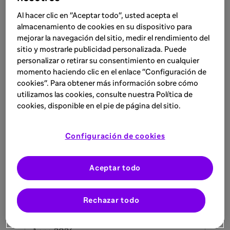
Al hacer clic en "Aceptar todo", usted acepta el
Lee más
almacenamiento de cookies en su dispositivo para
mejorar la navegación del sitio, medir el rendimiento del
sitio y mostrarle publicidad personalizada. Puede
FACULTADOS PARA PRESCRIBIR O DISPENSAR
personalizar o retirar su consentimiento en cualquier
RECURSO
Sanitarios
momento haciendo clic en el enlace "Configuración de
1 abr 2026
cookies". Para obtener más información sobre cómo
utilizamos las cookies, consulte nuestra Política de
Caminando con dupilumab en
cookies, disponible en el pie de página del sitio.
poblaciones especiales
Revisión de la evidencia clínica y seguridad
Configuración de cookies
de dupilumab en poblaciones especiales
Lee más
Aceptar todo
Rechazar todo
FACULTADOS PARA PRESCRIBIR O DISPENSAR
RECURSO
Sanitarios