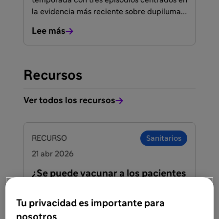
temporada con tres episodios centrados en
la evidencia más reciente sobre dupilumab
en dermatitis atópica y prurigo nodular.
Lee más
Una actualización pensada para
dermatólogos que buscan integrar en su
práctica diaria los nuevos datos de
eficacia, seguridad, biomarcadores y
Recursos
calidad de vida.
Ver todos los recursos
FACULTADOS PARA PRESCRIBIR O DISPENSAR
RECURSO
Sanitarios
21 abr 2026
¿Se puede vacunar a los pacientes
en tratamiento con Dupilumab?
Tu privacidad es importante para
Infografía sobre la vacunación en
pacientes con tratamiento con Dupilumab
nosotros