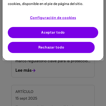
cookies, disponible en el pie de página del sitio.
ARTÍCULO
Configuración de cookies
12 dic 2025
Responsabilidad del profesional
Aceptar todo
sanitario en farmacovigilancia y
seguridad
Rechazar todo
Conoce el papel del profesional sanitario
en farmacovigilancia y seguridad, y el
marco regulatorio clave para la protección
de los pacientes.
Lee más
ARTÍCULO
15 sept 2025