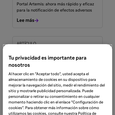
Portal Artemis: ahora más rápido y eficaz
para la notificación de efectos adversos
Lee más
ARTÍCULO
6 feb 2026
Tu privacidad es importante para
El proceso de evaluación de
nosotros
causalidad en farmacovigilancia:
¿cómo se lleva a cabo?
Al hacer clic en "Aceptar todo", usted acepta el
almacenamiento de cookies en su dispositivo para
Conoce los fundamentos, métodos y el
mejorar la navegación del sitio, medir el rendimiento del
papel clave del profesional sanitario en la
sitio y mostrarle publicidad personalizada. Puede
evaluación de causalidad en
personalizar o retirar su consentimiento en cualquier
farmacovigilancia.
momento haciendo clic en el enlace "Configuración de
Lee más
cookies". Para obtener más información sobre cómo
utilizamos las cookies, consulte nuestra Política de