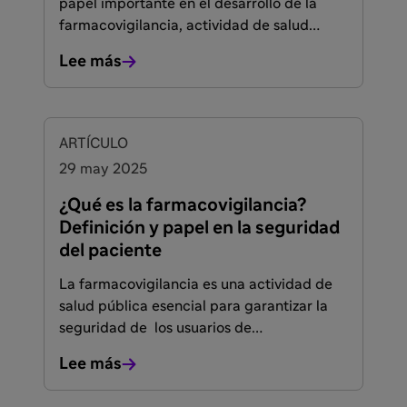
papel importante en el desarrollo de la
farmacovigilancia, actividad de salud
pública fundamental para garantizar que
Lee más
la relación riesgo-beneficio de los
medicamentos sea favorable. Sin embargo,
no siempre conocen la importancia y
procedimientos de la farmacovigilancia. En
ARTÍCULO
este artículo explicamos por qué es
29 may 2025
importante la formación de profesionales
en farmacovigilancia y cuáles son sus
¿Qué es la farmacovigilancia?
bases.
Definición y papel en la seguridad
del paciente
La farmacovigilancia es una actividad de
salud pública esencial para garantizar la
seguridad de los usuarios de
medicamentos. A continuación, explicamos
Lee más
en qué consiste y cómo se lleva a cabo.