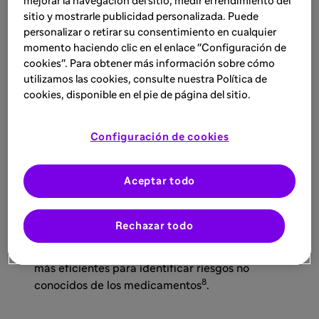
que los profesionales
mejorar la navegación del sitio, medir el rendimiento del
sitio y mostrarle publicidad personalizada. Puede
sanitarios tengan
personalizar o retirar su consentimiento en cualquier
formación en
momento haciendo clic en el enlace "Configuración de
farmacovigilancia?
cookies". Para obtener más información sobre cómo
utilizamos las cookies, consulte nuestra Política de
cookies, disponible en el pie de página del sitio.
La farmacovigilancia se desarrolla gracias a la
colaboración entre autoridades reguladoras,
Configuración de cookies
laboratorios farmacéuticos, profesionales
sanitarios y pacientes (usuarios de
7
Aceptar todo
medicamentos)
. A este respecto, l
a
participación de profesionales sanitarios y
pacientes es fundamental, ya que la
Rechazar todo
notificación espontánea de RAM
por parte de
ambos es una de las fuentes de información
más eficientes para identificar riesgos no
8
conocidos de los medicamentos
.