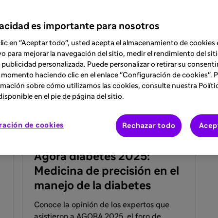
vacidad es importante para nosotros
Formación
clic en "Aceptar todo", usted acepta el almacenamiento de cookies 
vo para mejorar la navegación del sitio, medir el rendimiento del siti
 publicidad personalizada. Puede personalizar o retirar su consent
 momento haciendo clic en el enlace "Configuración de cookies". 
mación sobre cómo utilizamos las cookies, consulte nuestra Políti
isponible en el pie de página del sitio.
SAR
FACULTADOS PARA PRESCRIBIR O DISPENSAR
EVENTO
ración de cookies
Rechazar todo
Acep
28 may 2025
Ágora diabetes 2025:
Medicina de precisión en el
manejo de la diabetes
Conoce la opinión de los expertos que
asistieron a AGORA 2025, el foro de