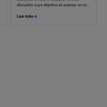
discusión cuyo objetivo es avanzar en el
diagnóstico y tratamiento de la diabetes,
Lee más
generar bibliografía, ideas y propuestas
que se puedan implementar en la
práctica clínica.