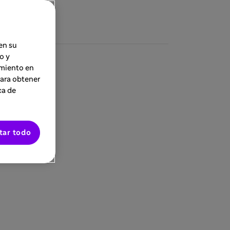
en su
o y
imiento en
Para obtener
ca de
tar todo