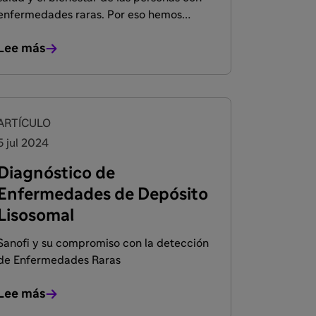
enfermedades raras. Por eso hemos
lanzado la iniciativa “Descifrando las
Lee más
enfermedades raras” para generar
conciencia, facilitar el diagnóstico
temprano y mejorar el acompañamiento
integral de los pacientes.
ARTÍCULO
5 jul 2024
Diagnóstico de
Enfermedades de Depósito
Lisosomal
Sanofi y su compromiso con la detección
de Enfermedades Raras
Lee más