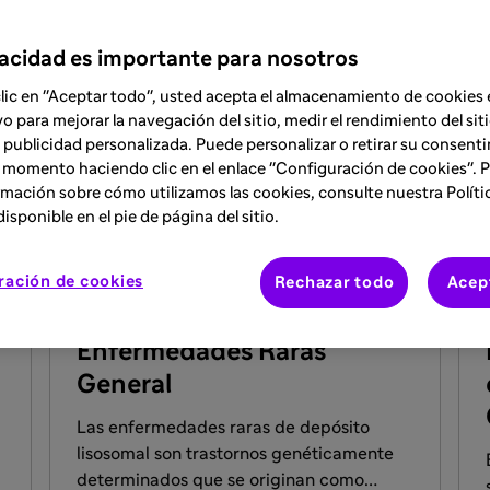
vacidad es importante para nosotros
Formación
clic en "Aceptar todo", usted acepta el almacenamiento de cookies 
vo para mejorar la navegación del sitio, medir el rendimiento del siti
 publicidad personalizada. Puede personalizar o retirar su consent
 momento haciendo clic en el enlace "Configuración de cookies". 
mación sobre cómo utilizamos las cookies, consulte nuestra Políti
isponible en el pie de página del sitio.
ARTÍCULO
ración de cookies
Rechazar todo
Acep
10 jul 2025
Enfermedades Raras
General
Las enfermedades raras de depósito
lisosomal son trastornos genéticamente
determinados que se originan como