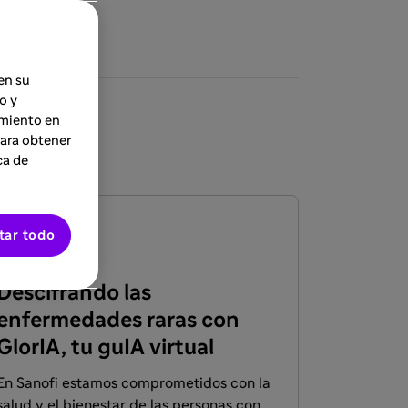
en su
o y
imiento en
Para obtener
ca de
ARTÍCULO
tar todo
12 jun 2025
Descifrando las
enfermedades raras con
GlorIA, tu guIA virtual
En Sanofi estamos comprometidos con la
salud y el bienestar de las personas con