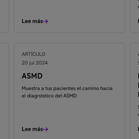
o
consecuencia de alteraciones en la
síntesis o función de una enzima
(hidrolasa) lisosomal, o bien de una
Lee más
proteína necesaria para la biogénesis o el
normal funcionamiento de los lisosomas.
Conoce más cerca las enfermedades de
depósito lisosomal.
ARTÍCULO
20 jul 2024
ASMD
Muestra a tus pacientes el camino hacia
el diagnóstico del ASMD
Lee más