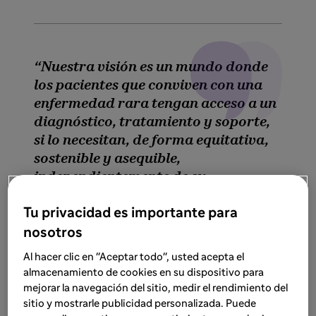
Nuestra visión es un mundo donde
los pacientes que conviven con una
enfermedad rara tengan acceso a un
diagnóstico, tratamiento y soporte,
si lo necesitan, de forma equitativa,
sostenible y asequible,
independientemente de su
localización geográfica, o capacidad
Tu privacidad es importante para
adquisitiva.
nosotros
Al hacer clic en "Aceptar todo", usted acepta el
almacenamiento de cookies en su dispositivo para
mejorar la navegación del sitio, medir el rendimiento del
sitio y mostrarle publicidad personalizada. Puede