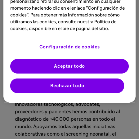
personalizar o retirar su consentimiento en cualquier
momento haciendo clic en el enlace "Configuración de
cookies". Para obtener más información sobre cómo
En Sanofi perseguimos el
utilizamos las cookies, consulte nuestra Política de
mejor cuidado para los
cookies, disponible en el pie de página del sitio.
pacientes
Configuración de cookies
+40.000 personas diagnosticadas en
todo el mundo
Aceptar todo
DIAGNÓSTICO
Rechazar todo
Junto con centros médicos y académicos,
innovadores tecnológicos, advocates,
proveedores y pacientes hemos contribuido al
diagnóstico de +40.000 personas en todo el
mundo. Apoyamos todas aquellas iniciativas
colaborativas como el screening neonatal, el