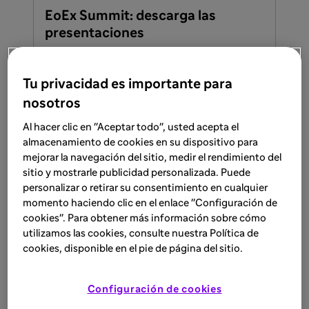
EoEx Summit: descarga las
presentaciones
Explora las presentaciones más relevantes
del EoEx Summit: historia de la EoE,
Tu privacidad es importante para
estrategias diagnósticas y terapéuticas,
nosotros
transición pediátrica, uso de biológicos y
Lee más
enfoque multidisciplinar. Accede y
Al hacer clic en "Aceptar todo", usted acepta el
mantente al día en el manejo clínico de la
almacenamiento de cookies en su dispositivo para
mejorar la navegación del sitio, medir el rendimiento del
esofagitis eosinofílica.
sitio y mostrarle publicidad personalizada. Puede
FACULTADOS PARA PRESCRIBIR O DISPENSAR
EVENTO
personalizar o retirar su consentimiento en cualquier
30 abr 2025
momento haciendo clic en el enlace "Configuración de
cookies". Para obtener más información sobre cómo
Simposio en la 28ª Reunión Anual
utilizamos las cookies, consulte nuestra Política de
de la AEG
cookies, disponible en el pie de página del sitio.
Abordaje de la EoE: Descubre en estos dos
vídeos el papel clave de IL-4 e IL-13 en la
Configuración de cookies
inflamación de tipo 2 y la innovación