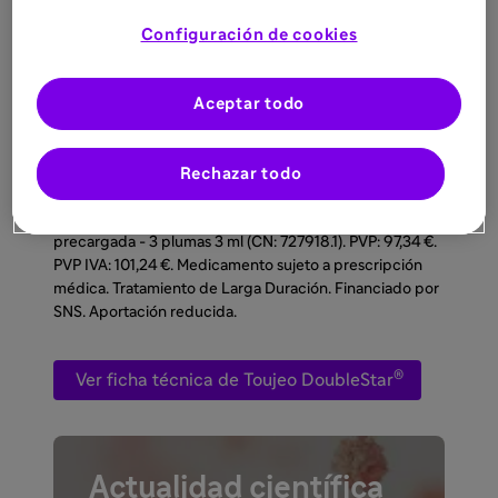
Configuración de cookies
Contenido mínimo
®
®
de Toujeo
DoubleStar
Aceptar todo
PRESENTACIÓN, PRECIO Y CONDICIONES DE
Rechazar todo
PRESCRIPCIÓN Y DISPENSACIÓN:
Toujeo 300
unidades/ml DoubleStar, solución inyectable en pluma
precargada - 3 plumas 3 ml (CN: 727918.1). PVP: 97,34 €.
PVP IVA: 101,24 €. Medicamento sujeto a prescripción
médica. Tratamiento de Larga Duración. Financiado por
SNS. Aportación reducida.
®
Ver ficha técnica de Toujeo DoubleStar
Actualidad científica