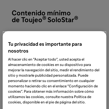
Contenido mínimo
®
®
de Toujeo
SoloStar
PRESENTACIÓN, PRECIO Y CONDICIONES DE
PRESCRIPCIÓN Y DISPENSACIÓN
: Toujeo 300
Tu privacidad es importante para
unidades/ml SoloStar, solución inyectable en pluma
nosotros
precargada - 3 plumas 1,5 ml (CN: 706414.5). PVP: 48,68
€. PVP IVA: 50,63 €. Medicamento sujeto a prescripción
Al hacer clic en "Aceptar todo", usted acepta el
médica.Tratamiento de Larga Duración. Financiados por
almacenamiento de cookies en su dispositivo para
SNS. Aportación reducida.
mejorar la navegación del sitio, medir el rendimiento del
sitio y mostrarle publicidad personalizada. Puede
personalizar o retirar su consentimiento en cualquier
®
Ver ficha técnica de Toujeo Solostar
momento haciendo clic en el enlace "Configuración de
cookies". Para obtener más información sobre cómo
utilizamos las cookies, consulte nuestra Política de
cookies, disponible en el pie de página del sitio.