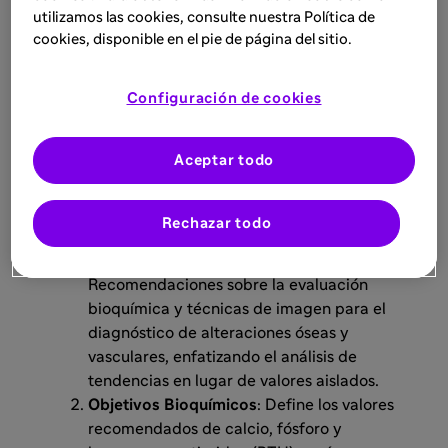
Resumen
utilizamos las cookies, consulte nuestra Política de
cookies, disponible en el pie de página del sitio.
El documento adapta las guías KDIGO de 2017
Configuración de cookies
para el manejo de las alteraciones del
metabolismo óseo-mineral en pacientes con
enfermedad renal crónica (ERC) al contexto
Aceptar todo
español. Las principales actualizaciones
incluyen:
Rechazar todo
Evaluación y Diagnóstico
:
Recomendaciones sobre la evaluación
bioquímica y técnicas de imagen para el
diagnóstico de alteraciones óseas y
vasculares, enfatizando el análisis de
tendencias en lugar de valores aislados.
Objetivos Bioquímicos
: Define los valores
recomendados de calcio, fósforo y