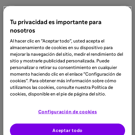
Tu privacidad es importante para
Abordaje multidisciplinar
nosotros
Al hacer clic en "Aceptar todo", usted acepta el
En este video se destaca la necesidad e
almacenamiento de cookies en su dispositivo para
importancia de la educación, la atención
mejorar la navegación del sitio, medir el rendimiento del
coordinada, el abordaje multidisciplinar y el
sitio y mostrarle publicidad personalizada. Puede
personalizar o retirar su consentimiento en cualquier
tratamiento individualizado para los pacientes
momento haciendo clic en el enlace "Configuración de
afectados por la Enfermedad Inflamatoria T2.
cookies". Para obtener más información sobre cómo
utilizamos las cookies, consulte nuestra Política de
cookies, disponible en el pie de página del sitio.
Actualidad científica
en Inflamación tipo 2
Configuración de cookies
Consulta lo último en Inflamación tipo
2 con nuestra selección de artículos,
Aceptar todo