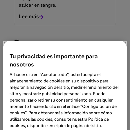
azúcar en sangre.
Lee más
Recursos
Tu privacidad es importante para
Ver todos los recursos
nosotros
Al hacer clic en "Aceptar todo", usted acepta el
FACULTADOS PARA PRESCRIBIR O DISPENSAR
RECURSO
Sanitarios
almacenamiento de cookies en su dispositivo para
mejorar la navegación del sitio, medir el rendimiento del
23 ene 2026
sitio y mostrarle publicidad personalizada. Puede
personalizar o retirar su consentimiento en cualquier
Cambia y titula con Toujeo®: guía
momento haciendo clic en el enlace "Configuración de
práctica en una sola infografía
cookies". Para obtener más información sobre cómo
Todo lo que necesitas saber sobre inicio,
utilizamos las cookies, consulte nuestra Política de
cookies, disponible en el pie de página del sitio.
cambio y titulación de Toujeo®