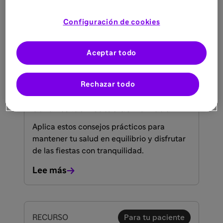
Lee más
Configuración de cookies
Aceptar todo
RECURSO
Sanitarios
5 dic 2025
Rechazar todo
Control glucémico con Toujeo®
durante las fiestas de Navidad
Aplica estos consejos prácticos para
mantener tu salud en equilibrio y disfrutar
de las fiestas con tranquilidad.
Lee más
RECURSO
Para tu paciente