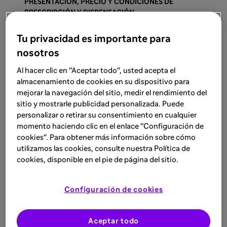
PRESENTACIÓN, PRECIO Y CONDICIONES DE
PRESCRIPCIÓN Y DISPENSACIÓN:
Envase con 1 vial de polvo (CN 800425.6): PVP
notificado: 550,91 €. PVP IVA notificado: 572,95 €.
Tu privacidad es importante para
Medicamento sujeto a prescripción médica. Uso
nosotros
hospitalario. Financiado por el SNS.
Al hacer clic en "Aceptar todo", usted acepta el
almacenamiento de cookies en su dispositivo para
®
Ver ficha técnica de Timoglobulina
mejorar la navegación del sitio, medir el rendimiento del
sitio y mostrarle publicidad personalizada. Puede
personalizar o retirar su consentimiento en cualquier
momento haciendo clic en el enlace "Configuración de
cookies". Para obtener más información sobre cómo
utilizamos las cookies, consulte nuestra Política de
cookies, disponible en el pie de página del sitio.
Configuración de cookies
Aceptar todo