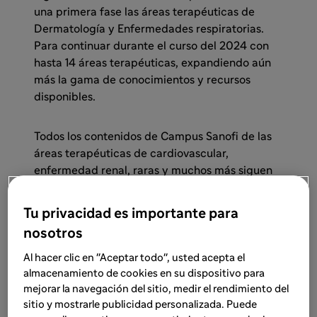
una primera fase las áreas terapéuticas de
Dermatología y Enfermedades respiratorias.
Para continuar durante el curso del 2024 con
hasta 14 áreas terapéuticas, expandiendo aún
más la gama de conocimientos y recursos
disponibles.
Todos los contenidos de Campus Sanofi de las
áreas terapéuticas de cardiovascular,
enfermedad renal, raras y muchos más siguen
disponibles:
Tu privacidad es importante para
Acceder a Campus Sanofi →
nosotros
Al hacer clic en "Aceptar todo", usted acepta el
almacenamiento de cookies en su dispositivo para
mejorar la navegación del sitio, medir el rendimiento del
sitio y mostrarle publicidad personalizada. Puede