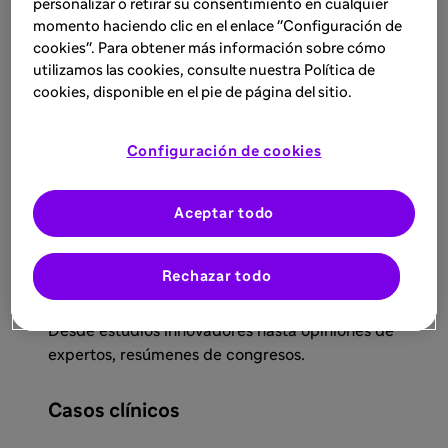
personalizar o retirar su consentimiento en cualquier
Contenido Integral para
momento haciendo clic en el enlace "Configuración de
Profesionales Sanitarios
cookies". Para obtener más información sobre cómo
utilizamos las cookies, consulte nuestra Política de
cookies, disponible en el pie de página del sitio.
En Campus Pro, encontrarás un abanico
completo de recursos y herramientas diseñadas
Configuración de cookies
para enriquecer tu práctica diaria, además de
información sobre tratamientos de Sanofi. Entre
Aceptar todo
estos, se incluyen:
Artículos y Publicaciones
Rechazar todo
Desde estudios innovadores hasta opiniones de
expertos, resúmenes de congresos.
Casos clínicos