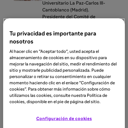
Universitario La Paz-Carlos III-
Cantoblanco (Madrid).
Presidente del Comité de
Enfermería en Alergia de SEAIC.
Tu privacidad es importante para
Dra. Mº Victoria García-Gallardo
nosotros
Sanz
Al hacer clic en "Aceptar todo", usted acepta el
Médico Especialista en
almacenamiento de cookies en su dispositivo para
Alergología. Médico Especialista
mejorar la navegación del sitio, medir el rendimiento del
en Neumología. Servicio de
sitio y mostrarle publicidad personalizada. Puede
Neumología. Complejo
personalizar o retirar su consentimiento en cualquier
Hospitalario Universitario de
momento haciendo clic en el enlace "Configuración de
Burgos.
cookies". Para obtener más información sobre cómo
utilizamos las cookies, consulte nuestra Política de
cookies, disponible en el pie de página del sitio.
Mº Auxiliadora Guerrero García
Supervisora de Enfermería.
Unidad de Gestión Clínica de
Configuración de cookies
Alergología.