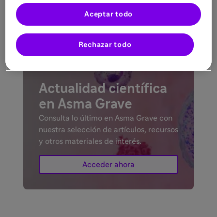
Hospital Regional Universitario de
Aceptar todo
Málaga.
Rechazar todo
Actualidad científica
en Asma Grave
Consulta lo último en Asma Grave con
nuestra selección de artículos, recursos
y otros materiales de interés.
Acceder ahora