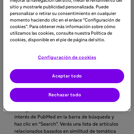
mejorar la navegación del sitio, medir el rendimiento del
Paso 2
sitio y mostrarle publicidad personalizada. Puede
personalizar o retirar su consentimiento en cualquier
momento haciendo clic en el enlace "Configuración de
Ampliar búsquedas
cookies". Para obtener más información sobre cómo
utilizamos las cookies, consulte nuestra Política de

cookies, disponible en el pie de página del sitio.
Accede a Research Rabbit
5.
Ingresa a Research Rabbit y haz clic en crear
Configuración de cookies
cuenta, así accederás al buscador de
contenidos. Si ya dispones de una cuenta
Aceptar todo
creada anteriormente, solo debes hacer click
en el botón “Add papers” para acceder al
buscador.
Rechazar todo
6.
Pega el título de uno de tus artículos de
interés de PubMed en la barra de búsqueda y
haz clic en “Search”. Verás una lista de artículos
relacionados basados en similitud de temática