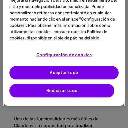
mejorar la navegación del sitio, medir el rendimiento del
información
Trabajo con
sitio y mostrarle publicidad personalizada. Puede
médica por
contexto y
personalizar o retirar su consentimiento en cualquier
Projects
áreas o
materiales
momento haciendo clic en el enlace "Configuración de
temas
asociados
cookies". Para obtener más información sobre cómo
utilizamos las cookies, consulte nuestra Política de
clínicos
cookies, disponible en el pie de página del sitio.
Configuración de cookies
Aceptar todo
1. Análisis, lectura y
resúmenes de documentos
Rechazar todo
clínicos
Una de las funcionalidades más útiles de
Claude es su capacidad para
analizar