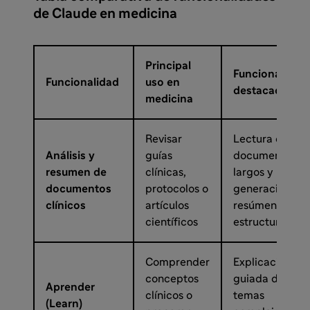
de Claude en medicina
Principal
Funcionalidad
Funcionalidad
uso en
destacada
medicina
Revisar
Lectura de
Análisis y
guías
documentos
resumen de
clínicas,
largos y
documentos
protocolos o
generación de
clínicos
artículos
resúmenes
científicos
estructurados
Comprender
Explicación
conceptos
guiada de
Aprender
clínicos o
temas
(Learn)