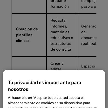
preparar
complejos
formación
paso a paso
Redactar
informes,
Generación
Creación de
materiales
de
plantillas
educativos o
documentos
clínicas
estructuras
reutilizables
de consulta
Crear y
Espacio
editar
dedicado
documentos
Artifacts
para editar y
largos o
Tu privacidad es importante para
mejorar
materiales
nosotros
contenido
formativos
Al hacer clic en "Aceptar todo", usted acepta el
almacenamiento de cookies en su dispositivo para
Organizar