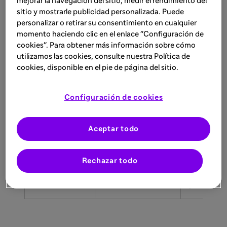
mejorar la navegación del sitio, medir el rendimiento del
PDF
protocolos en
de docum
sitio y mostrarle publicidad personalizada. Puede
formato PDF
subidos
personalizar o retirar su consentimiento en cualquier
momento haciendo clic en el enlace "Configuración de
cookies". Para obtener más información sobre cómo
Aprender
Formación
Ejercicios
utilizamos las cookies, consulte nuestra Política de
continua y
interactiv
cookies, disponible en el pie de página del sitio.
revisión de
tarjetas d
conceptos
estudio y
clínicos
cuestionar
Configuración de cookies
personali
Aceptar todo
Espacios
Organizar y
Base de
compartir
conocimie
investigación
colaborat
Rechazar todo
clínica en equipo
instruccio
persistent