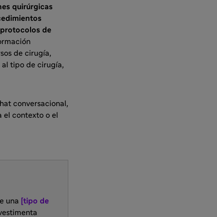
nes quirúrgicas
ocedimientos
 protocolos de
formación
sos de cirugía,
l tipo de cirugía,
chat conversacional,
 el contexto o el
te una
[tipo de
 vestimenta