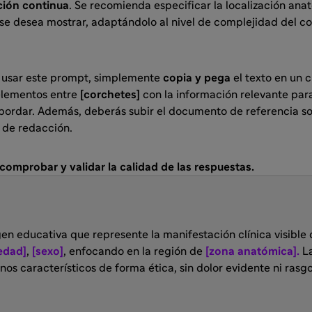
ción continua
. Se recomienda especificar la localización anat
se desea mostrar, adaptándolo al nivel de complejidad del co
usar este prompt, simplemente
copia y pega
el texto en un 
elementos entre
[corchetes]
con la información relevante para
ordar. Además, deberás subir el documento de referencia so
s de redacción.
omprobar y validar la calidad de las respuestas.
n educativa que represente la manifestación clínica visible
edad]
,
[sexo]
, enfocando en la región de
[zona anatómica].
La
os característicos de forma ética, sin dolor evidente ni rasg