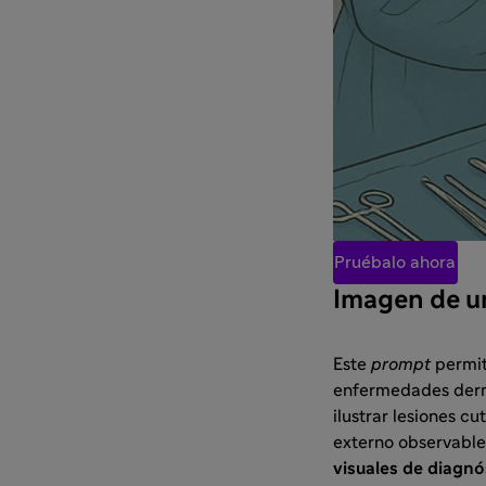
Pruébalo ahora
Imagen de un
Este
prompt
permi
enfermedades dermat
ilustrar lesiones c
externo observable
visuales de diagnó