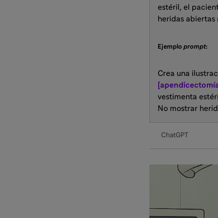
estéril, el pacie
heridas abiertas 
Ejemplo
prompt
:
Crea una ilustra
[apendicectomía
vestimenta estéri
No mostrar herid
ChatGPT