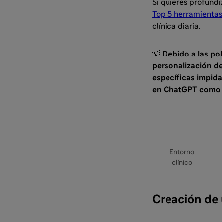
Si quieres profund
Top 5 herramientas
clínica diaria.
💡
Debido a las po
personalización d
específicas impid
en ChatGPT como c
Entorno
clínico
Creación de 