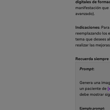
digitales de forma
manifestación que 
avanzado).
Indicaciones:
Para 
reemplazando los 
tema que desees ab
realizar las mejora
Recuerda siempre c
Prompt
:
Genera una image
un paciente de
[
debe mostrar sign
Ejemplo
prompt
: