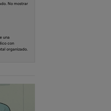
zado. No mostrar
te una
dico con
ntal organizado.