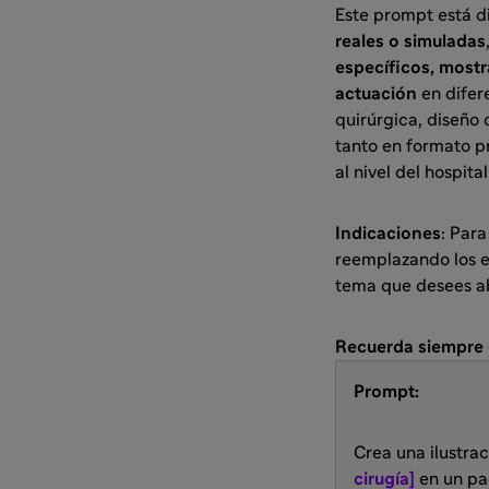
Este prompt está 
reales o simuladas
específicos, mostr
actuación
en difer
quirúrgica, diseño 
tanto en formato p
al nivel del hospit
Indicaciones
: Par
reemplazando los 
tema que desees a
Recuerda siempre c
Prompt:
Crea una ilustra
cirugía]
en un pa