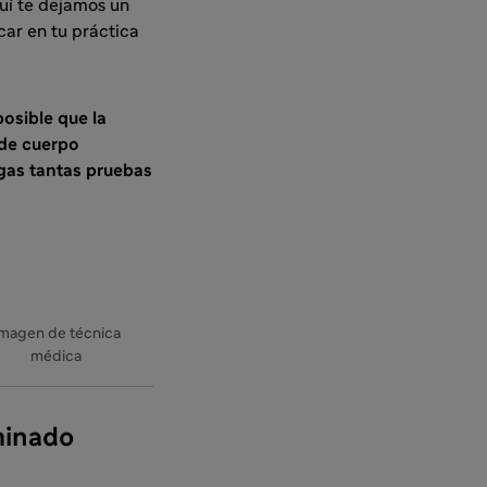
uí te dejamos un
car en tu práctica
osible que la
 de cuerpo
gas tantas pruebas
magen de técnica
médica
minado