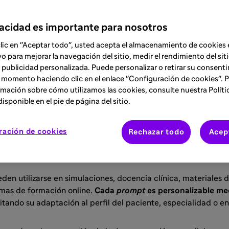
vacidad es importante para nosotros
clic en "Aceptar todo", usted acepta el almacenamiento de cookies 
vo para mejorar la navegación del sitio, medir el rendimiento del siti
s para generar imágenes médicas de alto
 publicidad personalizada. Puede personalizar o retirar su consent
 momento haciendo clic en el enlace "Configuración de cookies". 
mación sobre cómo utilizamos las cookies, consulte nuestra Políti
prompts
está diseñada para profesionales sanitarios, docent
isponible en el pie de página del sitio.
mágenes clínicas realistas, comparativas o educativas usand
yen cinco formatos de
prompt
ajustados a distintos objetivos: 
ración de cookies
Rechazar todo
Acep
staciones clínicas, técnicas médicas, comparativas visuales y
s a pacientes.
den utilizarse en simulaciones, docencia clínica, materiales 
rmas de formación online.
Cada
prompt
es personalizable me
ilitando su adaptación al perfil del paciente, especialidad o en