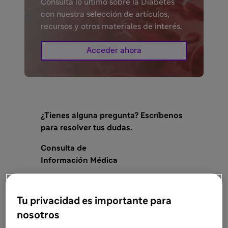
Consulta lo último sobre la Diabetes
con nuestra selección de artículos,
recursos y otros materiales de interés.
Acceder ahora
¿Tienes alguna pregunta? Escríbenos
para resolver tus dudas.
Consulta de
Información Médica

Consulta ahora
Tu privacidad es importante para
nosotros
MAT-ES-2000969 V2 noviembre 2025