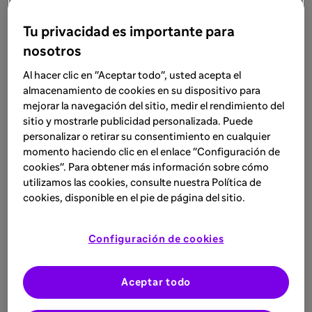
Dr. Manel Casellas Caro
Tu privacidad es importante para
Consultor Senior Servicio de
nosotros
Obstetricia. Departamento de
Obstetricia, Ginecología y
Al hacer clic en "Aceptar todo", usted acepta el
Reproducción. Hospital
almacenamiento de cookies en su dispositivo para
Universitario Dexeus,
mejorar la navegación del sitio, medir el rendimiento del
Barcelona.
sitio y mostrarle publicidad personalizada. Puede
personalizar o retirar su consentimiento en cualquier
momento haciendo clic en el enlace "Configuración de
cookies". Para obtener más información sobre cómo
Actualidad científica
utilizamos las cookies, consulte nuestra Política de
cookies, disponible en el pie de página del sitio.
en Trombosis
Consulta lo último en Trombosis con
Configuración de cookies
nuestra selección de artículos,
recursos, y otros materiales de interés.
Aceptar todo
Acceder ahora