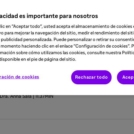
vacidad es importante para nosotros
clic en "Aceptar todo", usted acepta el almacenamiento de cookies 
2
LKS
, el Dr. Ignacio Dávila y la Dra. Anna 
vo para mejorar la navegación del sitio, medir el rendimiento del siti
 publicidad personalizada. Puede personalizar o retirar su consent
as enfermedades.
 momento haciendo clic en el enlace "Configuración de cookies". 
mación sobre cómo utilizamos las cookies, consulte nuestra Políti
isponible en el pie de página del sitio.
d@s para explorar las nue
 la inflamación tipo 2?
ración de cookies
Rechazar todo
Acep
 Dra. Anna Sala | 11:37MIN