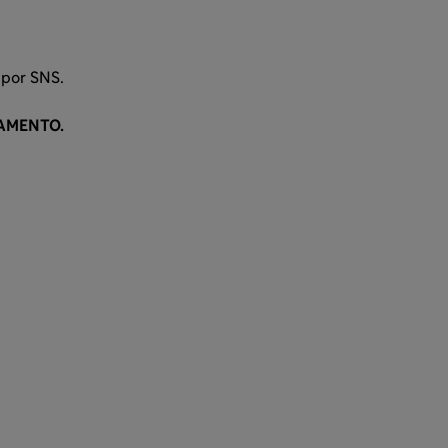
 por SNS.
CAMENTO.
a
a