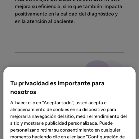
mejora su eficiencia, sino que también impacta
positivamente en la calidad del diagnóstico y
en la atención al paciente.
La IA no solo mejora la precisión en
el diagnóstico, sino que también
Tu privacidad es importante para
optimiza el tiempo del radiólogo al
nosotros
automatizar tareas tediosas,
Al hacer clic en "Aceptar todo", usted acepta el
permitiéndole enfocarse en lo
almacenamiento de cookies en su dispositivo para
realmente importante.
mejorar la navegación del sitio, medir el rendimiento del
sitio y mostrarle publicidad personalizada. Puede
Sara Toledano
personalizar o retirar su consentimiento en cualquier
CEO y co-fundadora de Sycai Medical
momento haciendo clic en el enlace "Configuración de