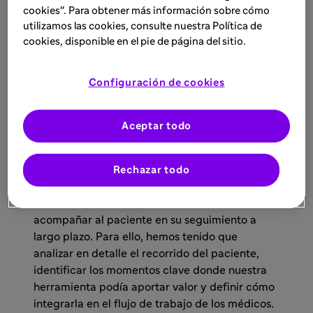
cookies". Para obtener más información sobre cómo
utilizamos las cookies, consulte nuestra Política de
cookies, disponible en el pie de página del sitio.
AdrIAn:
¿Cuál ha sido el mayor desafío al
abordar el seguimiento a largo plazo de los
Configuración de cookies
pacientes con lesiones abdominales?
Aceptar todo
Sara Toledano:
Uno de los mayores retos ha
sido comprender a fondo todo el proceso
clínico y determinar en qué puntos nuestra
Rechazar todo
tecnología puede ser más útil. No se trata solo
de detectar lesiones, sino también de
acompañar al paciente en su seguimiento a
largo plazo. Para ello, hemos tenido que
analizar en detalle el recorrido del paciente,
identificar los momentos clave donde nuestra
herramienta podía aportar valor y definir cómo
integrarla en el flujo de trabajo de los médicos.