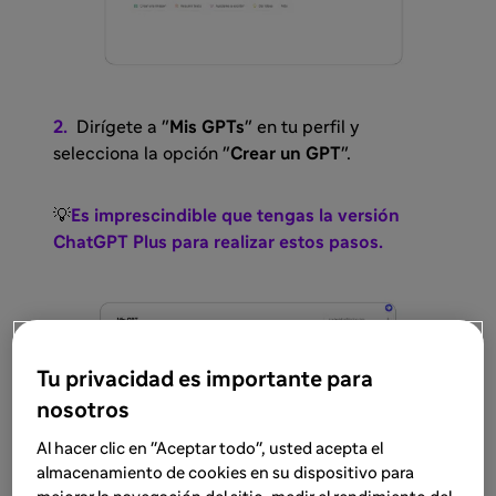
2.
Dirígete a "
Mis GPTs
" en tu perfil y
selecciona la opción "
Crear un GPT
".
💡
Es imprescindible que tengas la versión
ChatGPT Plus para realizar estos pasos.
Tu privacidad es importante para
nosotros
Al hacer clic en "Aceptar todo", usted acepta el
almacenamiento de cookies en su dispositivo para