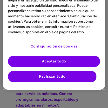
mejorar la navegación del sitio, medir el rendimiento del
sitio y mostrarle publicidad personalizada. Puede
personalizar o retirar su consentimiento en cualquier
momento haciendo clic en el enlace "Configuración de
cookies". Para obtener más información sobre cómo
utilizamos las cookies, consulte nuestra Política de
Nombre y descripción
cookies, disponible en el pie de página del sitio.
3.
Asigna un nombre y una descripción
que
Configuración de cookies
representen claramente su función. En este
caso utilizaremos:
Aceptar todo
Nombre: “Planificador Guardias Sanitarias
IA”.
Rechazar todo
Descripción: “Agente IA especializado en
crear cuadrantes de guardia optimizados
para servicios médicos. Genera
cronogramas claros, exportables y
adaptables en minutos”.