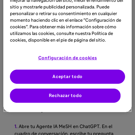
mejorar la navegación del sitio, medir el rendimiento del
configurar este Agente IA paso a paso
sitio y mostrarle publicidad personalizada. Puede
personalizar o retirar su consentimiento en cualquier
momento haciendo clic en el enlace "Configuración de
cookies". Para obtener más información sobre cómo
utilizamos las cookies, consulte nuestra Política de
cookies, disponible en el pie de página del sitio.
Configuración de cookies
Aceptar todo
Rechazar todo
Paso 1:
Formula tu búsqueda con
ChatGPT y obtén los términos MeSH
1.
Abre tu Agente IA MeSH en ChatGPT. En el
cuadro de conversación, escribe tu pregunta