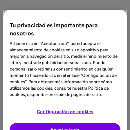
Tu privacidad es importante para
Resultados
nosotros
Al hacer clic en "Aceptar todo", usted acepta el
almacenamiento de cookies en su dispositivo para
Caplacizumab fue eficaz en la PTTa,
mejorar la navegación del sitio, medir el rendimiento del
independientemente del momento de inicio del
sitio y mostrarle publicidad personalizada. Puede
tratamiento, reduciendo el tiempo de PTTa
personalizar o retirar su consentimiento en cualquier
activa solo cuando se usó en la terapia de
momento haciendo clic en el enlace "Configuración de
primera línea dentro de las 72 horas posteriores
cookies". Para obtener más información sobre cómo
al diagnóstico y hasta al menos la remisión
utilizamos las cookies, consulte nuestra Política de
parcial de la actividad de ADAMTS13. Datos
cookies, disponible en el pie de página del sitio.
agregados de múltiples poblaciones de estudio
mostraron que el uso de caplacizumab resultó
Configuración de cookies
en una reducción absoluta significativa del
riesgo del 2.87% para la mortalidad relacionada
con PTTa (NNT=35) y una reducción del riesgo
Aceptar todo