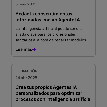
5 may 2025
Redacta consentimientos
informados con un Agente IA
La inteligencia artificial puede ser una
aliada clave para los profesionales
sanitarios a la hora de redactar modelos de
consentimiento informado claros, éticos y
Lee más
adaptados al tipo de estudio clínico.
Aprende cómo configurar fácilmente un
GPT personalizado que facilite este
proceso respetando siempre las
FORMACIÓN
normativas legales y el contexto sanitario
24 abr 2025
actual.
Crea tus propios Agentes IA
personalizados para optimizar
procesos con inteligencia artificial