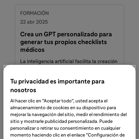
FORMACIÓN
22 abr 2025
Crea un GPT personalizado para
generar tus propios checklists
médicos
La inteligencia artificial facilita la creación
de checklists médicos adaptados a tus
necesidades. En nuestro ejemplo, cómo
Tu privacidad es importante para
puede asistirte en etapas del embarazo o
Lee más
nosotros
desarrollo infantil. Aprende cómo
configurar fácilmente un GPT
Al hacer clic en "Aceptar todo", usted acepta el
personalizado que permita a profesionales
almacenamiento de cookies en su dispositivo para
sanitarios crear contenido educativo
mejorar la navegación del sitio, medir el rendimiento del
FORMACIÓN
personalizado para sus pacientes.
sitio y mostrarle publicidad personalizada. Puede
16 abr 2025
personalizar o retirar su consentimiento en cualquier
momento haciendo clic en el enlace "Configuración de
Redacta cover letters para tus