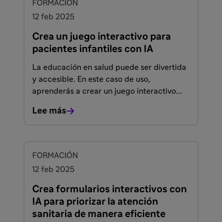
FORMACIÓN
12 feb 2025
Crea un juego interactivo para
pacientes infantiles con IA
La educación en salud puede ser divertida
y accesible. En este caso de uso,
aprenderás a crear un juego interactivo
sencillo para pacientes infantiles sin
Lee más
necesidad de ser informático ni saber
programar. Con ayuda de ChatGPT,
generaremos el código del juego en un solo
archivo y lo publicaremos en GitHub
FORMACIÓN
Pages, para que cualquiera pueda jugarlo
12 feb 2025
sin necesidad de descargas ni
configuraciones adicionales.
Crea formularios interactivos con
IA para priorizar la atención
sanitaria de manera eficiente