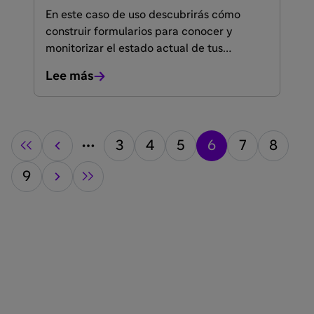
En este caso de uso descubrirás cómo
construir formularios para conocer y
monitorizar el estado actual de tus
pacientes utilizando Formless.ai, una
Lee más
herramienta de creación de formularios
interactivos impulsados por IA, diseñados
para optimizar la comunicación y la
recopilación de datos.
3
4
5
6
7
8
9