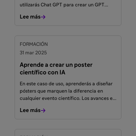
utilizarás Chat GPT para crear un GPT
personalizado que actuará como un
Lee más
asistente IA para guiarte en la redacción
paso a paso de una metodología completa
para un metaanálisis.
FORMACIÓN
31 mar 2025
Aprende a crear un poster
científico con IA
En este caso de uso, aprenderás a diseñar
pósters que marquen la diferencia en
cualquier evento científico. Los avances en
IA permiten a los científicos comunicar
Lee más
visualmente sus investigaciones de forma
clara y atractiva, simplificando la
presentación de datos complejos para la
audiencia.