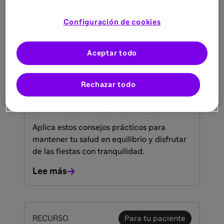
Lee más
Configuración de cookies
Aceptar todo
RECURSO
Sanitarios
5 dic 2025
Rechazar todo
Control glucémico con Toujeo®
durante las fiestas de Navidad
Aplica estos consejos prácticos para
mantener tu salud en equilibrio y disfrutar
de las fiestas con tranquilidad.
Lee más
RECURSO
Para tu paciente