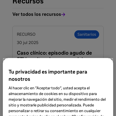
Recursos
Ver todos los recursos
RECURSO
Sanitarios
30 jul 2025
Caso clínico: episodio agudo de
ETV en situaciones especiales -
ETV periparto
Tu privacidad es importante para
Highlights de la ponencia del Dr. Ricardo
nosotros
Saviron, en "Dexeus 2024: Mujer y
trombosis, una visión integrada"
Al hacer clic en "Aceptar todo", usted acepta el
almacenamiento de cookies en su dispositivo para
Lee más
mejorar la navegación del sitio, medir el rendimiento del
sitio y mostrarle publicidad personalizada. Puede
personalizar o retirar su consentimiento en cualquier