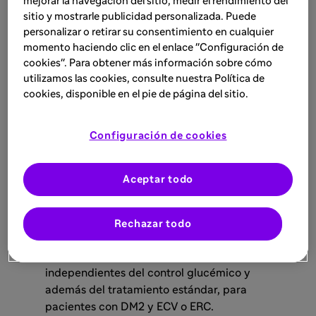
mejorar la navegación del sitio, medir el rendimiento del
sitio y mostrarle publicidad personalizada. Puede
personalizar o retirar su consentimiento en cualquier
Por qué es importante
momento haciendo clic en el enlace "Configuración de
cookies". Para obtener más información sobre cómo
utilizamos las cookies, consulte nuestra Política de
cookies, disponible en el pie de página del sitio.
Las recomendaciones de la guía ESC 2023
para el tratamiento de la ECV en pacientes
Configuración de cookies
con DM2 se actualizaron basándose en las
pruebas de ensayos CVOT y cardiorrenales
publicados recientemente.
Aceptar todo
Los pacientes con DM2 tienen un alto riesgo
de ECV y ERC, lo que influye en el pronóstico
y la estrategia de tratamiento.
Rechazar todo
Las guías ESC 2023 ofrecen
recomendaciones de tratamiento claras,
independientes del control glucémico y
además del tratamiento estándar, para
pacientes con DM2 y ECV o ERC.