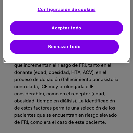
encefalopatía anóxica. La extracción renal se
Configuración de cookies
realizó tras 32 minutos de isquemia caliente
funcional (ICF), seguida de perfusión regional
normotérmica, y posteriormente se procedió al
Aceptar todo
implante, tras 13,3 h de isquemia fría (IF)
estática.
Rechazar todo
En esta situación encontramos varios factores
que incrementan el riesgo de FRI, tanto en el
donante (edad, obesidad, HTA, ACV), en el
proceso de donación (fallecimiento por asistolia
controlada, ICF muy prolongada e IF
considerable), como en el receptor (edad,
obesidad, tiempo en diálisis). La identificación
de estos factores permite una selección de los
pacientes que se encuentran en riesgo elevado
de FRI, como era el caso de este paciente.