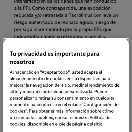
intensificación de los daños que han conducido
a la FRI. Como contrapartida, una exposición
reducida y/o retrasada a Tacrolimus conlleva un
riesgo aumentado de rechazo agudo, riesgo de
por sí ya incrementado por la propia FRI, que
induce inflamación en el órgano y con ello,
mayor inmunogenicidad del injerto, que
conducirá a la activación de la inmunidad
Tu privacidad es importante para
innata y adaptativa.
nosotros
Al hacer clic en "Aceptar todo", usted acepta el
El caso que presentamos ilustra bien esta
almacenamiento de cookies en su dispositivo para
situación. Se trata de un paciente de 73 años,
mejorar la navegación del sitio, medir el rendimiento del
en hemodiálisis desde hace 32 meses por una
sitio y mostrarle publicidad personalizada. Puede
nefropatía no filiada, con HTA, dislipemia,
personalizar o retirar su consentimiento en cualquier
obesidad y SAHS. Este paciente recibe un
momento haciendo clic en el enlace "Configuración de
injerto renal procedente de una donante en
cookies". Para obtener más información sobre cómo
asistolia controlada de 72 años, con IMC de
utilizamos las cookies, consulte nuestra Política de
30,4 kg/m2, HTA, dislipemia, con antecedentes
cookies, disponible en el pie de página del sitio.
de ICTUS isquémico, y fallecida por