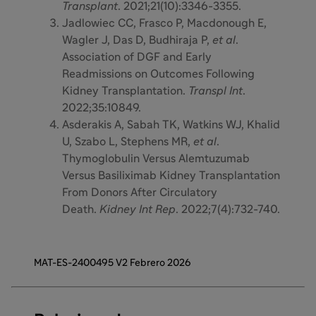
Transplant
. 2021;21(10):3346-3355.
Jadlowiec CC, Frasco P, Macdonough E,
Wagler J, Das D, Budhiraja P,
et al
.
Association of DGF and Early
Readmissions on Outcomes Following
Kidney Transplantation.
Transpl Int
.
2022;35:10849.
Asderakis A, Sabah TK, Watkins WJ, Khalid
U, Szabo L, Stephens MR,
et al
.
Thymoglobulin Versus Alemtuzumab
Versus Basiliximab Kidney Transplantation
From Donors After Circulatory
Death.
Kidney Int Rep
. 2022;7(4):732-740.
MAT-ES-2400495 V2 Febrero 2026