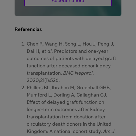
Acceder ahora
Referencias
Chen R, Wang H, Song L, Hou J, Peng J,
Dai H,
et al
. Predictors and one-year
outcomes of patients with delayed graft
function after deceased donor kidney
transplantation.
BMC Nephrol
.
2020;21(1):526.
Phillips BL, Ibrahim M, Greenhall GHB,
Mumford L, Dorling A, Callaghan CJ.
Effect of delayed graft function on
longer-term outcomes after kidney
transplantation from donation after
circulatory death donors in the United
Kingdom: A national cohort study.
Am J