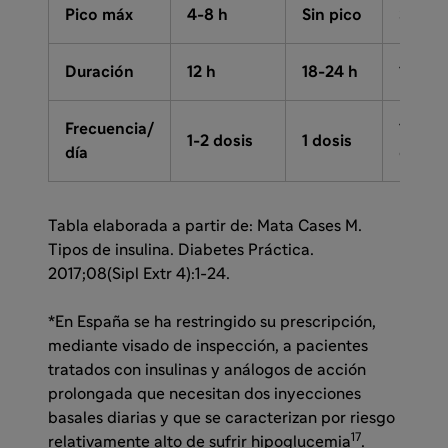
Pico máx
4-8 h
Sin pico
Sin pi
Duración
12 h
18-24 h
12-20 
Frecuencia/
1-2
1-2 dosis
1 dosis
día
dosis
Tabla elaborada a partir de: Mata Cases M.
Tipos de insulina. Diabetes Práctica.
2017;08(Sipl Extr 4):1-24.
*En España se ha restringido su prescripción,
mediante visado de inspección, a pacientes
tratados con insulinas y análogos de acción
prolongada que necesitan dos inyecciones
basales diarias y que se caracterizan por riesgo
17
relativamente alto de sufrir hipoglucemia
.