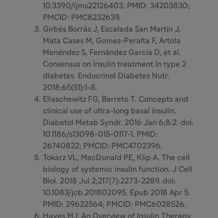
10.3390/ijms22126403. PMID: 34203830;
PMCID: PMC8232639.
Girbés Borrás J, Escalada San Martín J,
Mata Cases M, Gomez-Peralta F, Artola
Menéndez S, Fernández García D, et al.
Consensus on insulin treatment in type 2
diabetes. Endocrinol Diabetes Nutr.
2018;65(S1):1-8.
Eliaschewitz FG, Barreto T. Concepts and
clinical use of ultra-long basal insulin.
Diabetol Metab Syndr. 2016 Jan 6;8:2. doi:
10.1186/s13098-015-0117-1. PMID:
26740822; PMCID: PMC4702396.
Tokarz VL, MacDonald PE, Klip A. The cell
biology of systemic insulin function. J Cell
Biol. 2018 Jul 2;217(7):2273-2289. doi:
10.1083/jcb.201802095. Epub 2018 Apr 5.
PMID: 29622564; PMCID: PMC6028526.
Hayes MJ. An Overview of Insulin Therapy