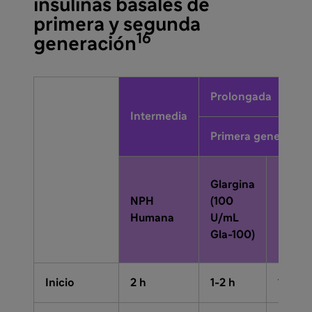
insulinas basales de
primera y segunda
16
generación
Prolongada
Intermedia
Primera generació
Glargina
NPH
(100
Detem
Humana
U/mL
Gla-100)
Inicio
2 h
1-2 h
1-2 h