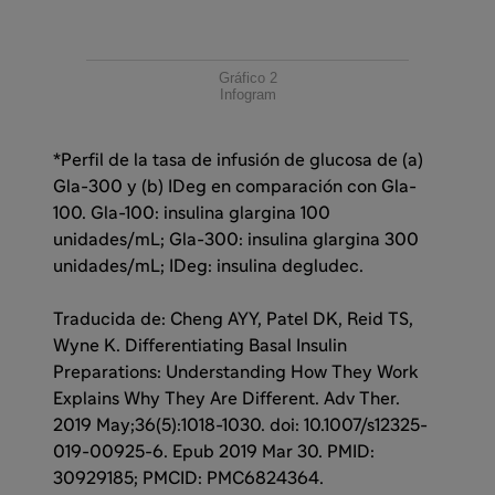
Gráfico 2
Infogram
*Perfil de la tasa de infusión de glucosa de (a)
Gla-300 y (b) IDeg en comparación con Gla-
100. Gla-100: insulina glargina 100
unidades/mL; Gla-300: insulina glargina 300
unidades/mL; IDeg: insulina degludec.
Traducida de: Cheng AYY, Patel DK, Reid TS,
Wyne K. Differentiating Basal Insulin
Preparations: Understanding How They Work
Explains Why They Are Different. Adv Ther.
2019 May;36(5):1018-1030. doi: 10.1007/s12325-
019-00925-6. Epub 2019 Mar 30. PMID:
30929185; PMCID: PMC6824364.