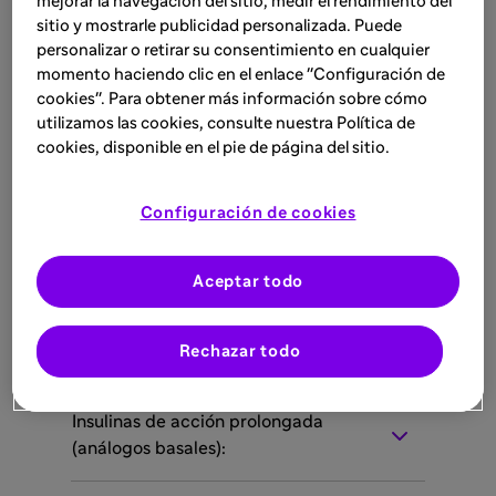
mejorar la navegación del sitio, medir el rendimiento del
tipo que simule la secreción fisiológica de
sitio y mostrarle publicidad personalizada. Puede
insulina y optimice el control glucémico en
personalizar o retirar su consentimiento en cualquier
3,8
pacientes con diabetes
.
momento haciendo clic en el enlace "Configuración de
cookies". Para obtener más información sobre cómo
utilizamos las cookies, consulte nuestra Política de
cookies, disponible en el pie de página del sitio.
Insulinas de acción ultrarrápida
Configuración de cookies
Insulinas de acción rápida
Aceptar todo
Insulinas de acción intermedia
Rechazar todo
Insulinas de acción prolongada
(análogos basales):