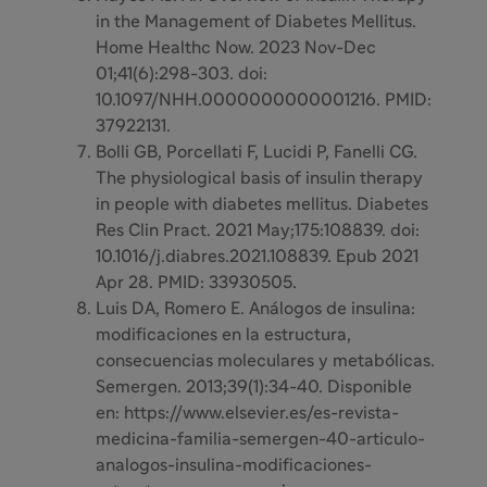
in the Management of Diabetes Mellitus.
Home Healthc Now. 2023 Nov-Dec
01;41(6):298-303. doi:
10.1097/NHH.0000000000001216. PMID:
37922131.
Bolli GB, Porcellati F, Lucidi P, Fanelli CG.
The physiological basis of insulin therapy
in people with diabetes mellitus. Diabetes
Res Clin Pract. 2021 May;175:108839. doi:
10.1016/j.diabres.2021.108839. Epub 2021
Apr 28. PMID: 33930505.
Luis DA, Romero E. Análogos de insulina:
modificaciones en la estructura,
consecuencias moleculares y metabólicas.
Semergen. 2013;39(1):34-40. Disponible
en: https://www.elsevier.es/es-revista-
medicina-familia-semergen-40-articulo-
analogos-insulina-modificaciones-