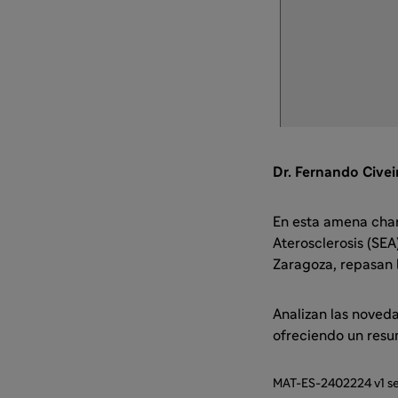
Dr. Fernando Civei
En esta amena charl
Aterosclerosis (SEA
Zaragoza, repasan 
Analizan las noveda
ofreciendo un resu
MAT-ES-2402224 v1 s