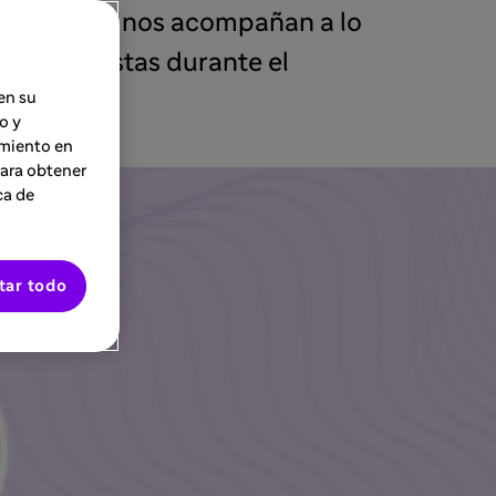
specialistas nos acompañan a lo
tes expuestas durante el
en su
o y
imiento en
Para obtener
ca de
tar todo