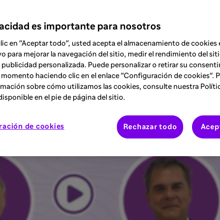
ro y el Dr. Juan José Tamarit, más de 13 e
vacidad es importante para nosotros
ofundizar sobre las temáticas más relevan
a de Arteriosclerosis - SEA -.
clic en "Aceptar todo", usted acepta el almacenamiento de cookies 
vo para mejorar la navegación del sitio, medir el rendimiento del siti
 publicidad personalizada. Puede personalizar o retirar su consent
 momento haciendo clic en el enlace "Configuración de cookies". 
mación sobre cómo utilizamos las cookies, consulte nuestra Políti
isponible en el pie de página del sitio.
ración de cookies
Rechazar todo
Acep