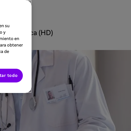
en su
is periódica (HD)
o y
imiento en
Para obtener
ca de
tar todo