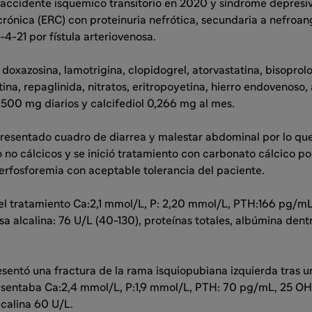
 accidente isquemico transitorio en 2020 y síndrome depresiv
rónica (ERC) con proteinuria nefrótica, secundaria a nefroan
-4-21 por fístula arteriovenosa.
doxazosina, lamotrigina, clopidogrel, atorvastatina, bisoprolo
ina, repaglinida, nitratos, eritropoyetina, hierro endovenoso, 
1500 mg diarios y calcifediol 0,266 mg al mes.
resentado cuadro de diarrea y malestar abdominal por lo que s
 no cálcicos y se inició tratamiento con carbonato cálcico po
erfosforemia con aceptable tolerancia del paciente.
 del tratamiento Ca:2,1 mmol/L, P: 2,20 mmol/L, PTH:166 pg/m
sa alcalina: 76 U/L (40-130), proteínas totales, albúmina dentr
esentó una fractura de la rama isquiopubiana izquierda tras un
resentaba Ca:2,4 mmol/L, P:1,9 mmol/L, PTH: 70 pg/mL, 25 OH 
lcalina 60 U/L.