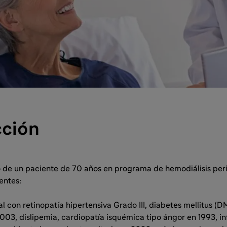
cción
o de un paciente de 70 años en programa de hemodiálisis peri
entes:
l con retinopatía hipertensiva Grado III, diabetes mellitus (DM)
003, dislipemia, cardiopatía isquémica tipo ángor en 1993, i