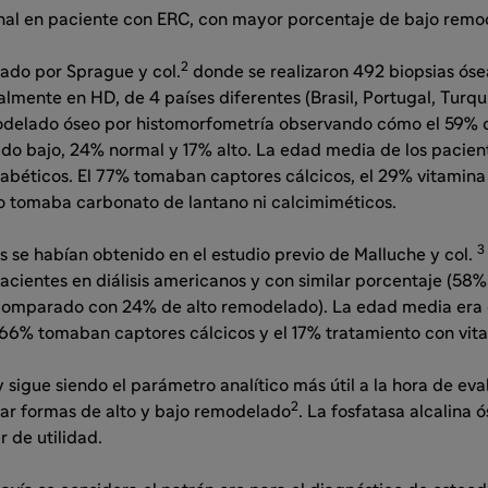
renal en paciente con ERC, con mayor porcentaje de bajo remo
2
zado por Sprague y col.
donde se realizaron 492 biopsias óse
almente en HD, de 4 países diferentes (Brasil, Portugal, Turqu
modelado óseo por histomorfometría observando cómo el 59% d
do bajo, 24% normal y 17% alto. La edad media de los pacien
iabéticos. El 77% tomaban captores cálcicos, el 29% vitamina
 tomaba carbonato de lantano ni calcimiméticos.
3
s se habían obtenido en el estudio previo de Malluche y col.
acientes en diálisis americanos y con similar porcentaje (58
comparado con 24% de alto remodelado). La edad media era 
l 66% tomaban captores cálcicos y el 17% tratamiento con vit
sigue siendo el parámetro analítico más útil a la hora de ev
2
nar formas de alto y bajo remodelado
. La fosfatasa alcalina ó
r de utilidad.