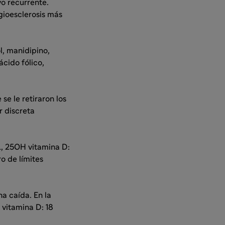
o recurrente.
gioesclerosis más
l, manidipino,
ácido fólico,
e le retiraron los
r discreta
L, 25OH vitamina D:
o de límites
a caída. En la
vitamina D: 18