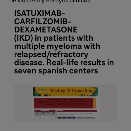
de vida real y ensayos clínicos.
ISATUXIMAB-
CARFILZOMIB-
DEXAMETASONE
(IKD) in patients with
multiple myeloma with
relapsed/refractory
disease. Real-life results in
seven spanish centers