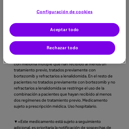
PRESENTACIÓN, PRECIO Y CONDICIONES DE
PRESCRIPCIÓN Y DISPENSACIÓN SARCLISA:
Configuración de cookies
20 mg/ml concentrado para solución para perfusión – 1
vial de 5 ml (CN: 728802.2). PVP notificado: 894,02€.
PVP IVA notificado: 929,78€. SARCLISA 20 mg/ml
Aceptar todo
concentrado para solución para perfusión – 1 vial de 25
ml (CN: 728803.9). PVP notificado: 4.246,47€. PVP IVA
notificado: 4.416,33€. Financiado por SNS. En el caso de
Rechazar todo
la indicación en combinación con carfilzomib y
dexametasona, para el tratamiento de pacientes adultos
con mieloma múltiple que han recibido al menos un
tratamiento previo, tratados previamente con
bortezomib y refractarios a lenalidomida. En el resto de
pacientes no tratados previamente con bortezomib y no
refractarios a lenalidomida se restringe el uso de la
combinación a pacientes que hayan recibido al menos
dos regímenes de tratamiento previo. Medicamento
sujeto a prescripción médica. Uso hospitalario.
▼«Este medicamento está sujeto a seguimiento
adicional, es prioritaria la notificación de sospechas de