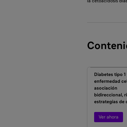
la cetoacidosis dia
Conteni
Diabetes tipo 1
enfermedad cel
asociación
bidireccional, r
estrategias de 
Ver ahora