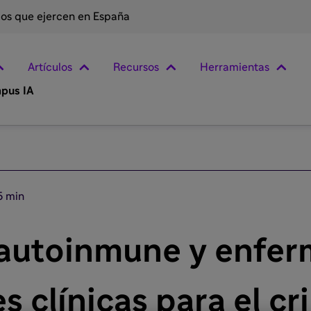
rios que ejercen en España
Artículos
Recursos
Herramientas
pus IA
5 min
1 autoinmune y enfe
es clínicas para el c