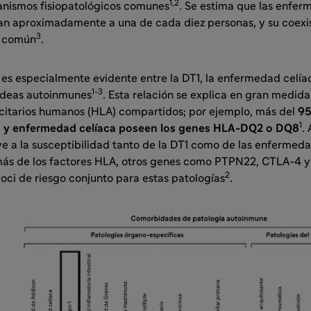
1,2
nismos fisiopatológicos comunes
. Se estima que las enfe
n aproximadamente a una de cada diez personas, y su coexi
3
s común
.
es especialmente evidente entre la DT1, la enfermedad celíac
1-3
ideas autoinmunes
. Esta relación se explica en gran medida
citarios humanos (HLA) compartidos; por ejemplo, más del
95
1
1 y enfermedad celíaca poseen los genes HLA-DQ2 o DQ8
.
 a la susceptibilidad tanto de la DT1 como de las enfermeda
ás de los factores HLA, otros genes como PTPN22, CTLA-4 y
2
oci de riesgo conjunto para estas patologías
.