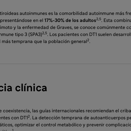
iroideas autoinmunes es la comorbilidad autoinmune más fr
2,5
 presentándose en el
17%-30% de los adultos
. Esta combin
ashimoto y la enfermedad de Graves, se conoce comúnmente 
2,5
inmune tipo 3 (SPA3)
. Los pacientes con DT1 suelen desarrol
2
d más temprana que la población general
.
ia clínica
e coexistencia, las guías internacionales recomiendan el crib
2
entes con DT1
. La detección temprana de autoanticuerpos pe
áticos, optimizar el control metabólico y prevenir complicac
1