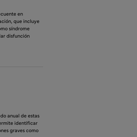
ecuente en
ación, que incluye
como síndrome
lar disfunción
ado anual de estas
rmite identificar
iones graves como