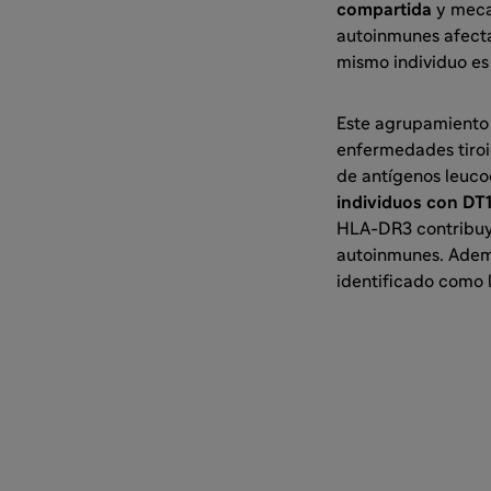
compartida
y meca
autoinmunes afecta
mismo individuo e
Este agrupamiento 
enfermedades tiro
de antígenos leuco
individuos con DT
HLA-DR3 contribuye
autoinmunes. Adem
identificado como l