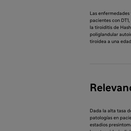
Las enfermedades t
pacientes con DT1,
la tiroiditis de H
poliglandular auto
tiroidea a una eda
Relevanc
Dada la alta tasa d
patologías en paci
estadios presintom