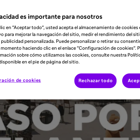
vacidad es importante para nosotros
clic en "Aceptar todo", usted acepta el almacenamiento de cookies 
vo para mejorar la navegación del sitio, medir el rendimiento del siti
 publicidad personalizada. Puede personalizar o retirar su consent
 momento haciendo clic en el enlace "Configuración de cookies". 
rano ante la alta comorbilidad autoinmun
mación sobre cómo utilizamos las cookies, consulte nuestra Políti
isponible en el pie de página del sitio.
ración de cookies
Rechazar todo
Acep