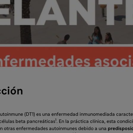
cción
 autoinmune (DT1) es una enfermedad inmunomediada caracter
1
células beta pancreáticas
. En la práctica clínica, esta condic
n otras enfermedades autoinmunes debido a una
predisposi