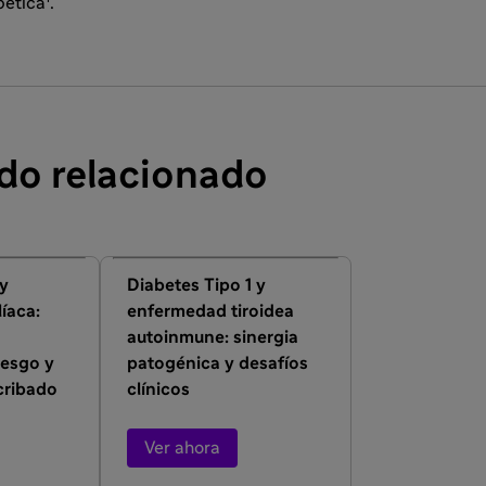
bética
.
do relacionado
 y
Diabetes Tipo 1 y
íaca:
enfermedad tiroidea
autoinmune: sinergia
iesgo y
patogénica y desafíos
cribado
clínicos
Ver ahora